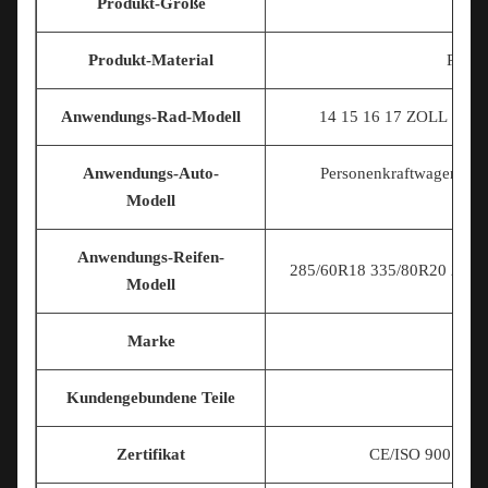
Produkt-Größe
Un
Produkt-Material
Polym
Anwendungs-Rad-Modell
14 15 16 17
ZOLL 18INC
Anwendungs-Auto-
Personenkraftwagen/Nut
Modell
mo
Anwendungs-Reifen-
285/60R18 335/80R20 225/7
Modell
Marke
Kundengebundene Teile
Zertifikat
CE/ISO 9001/T