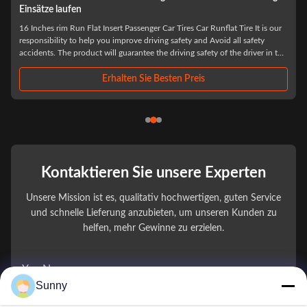
Panzerkampfwagen-Rad
china factory higher quality runflat insert for armored car wheel SUV car
run flat system 18 inch Products Description Product Name Tire
e
Explosion-Proof Bulletproof Emergency Safety Device Product Size
Universal Size And Custom Size Product Material Polymer Engineering
Grade Synthetic Materials ...
Erhalten Sie Besten Preis
Kontaktieren Sie unsere Experten
Unsere Mission ist es, qualitativ hochwertigen, guten Service
und schnelle Lieferung anzubieten, um unseren Kunden zu
helfen, mehr Gewinne zu erzielen.
You Name
Sunny
Telefonnummer