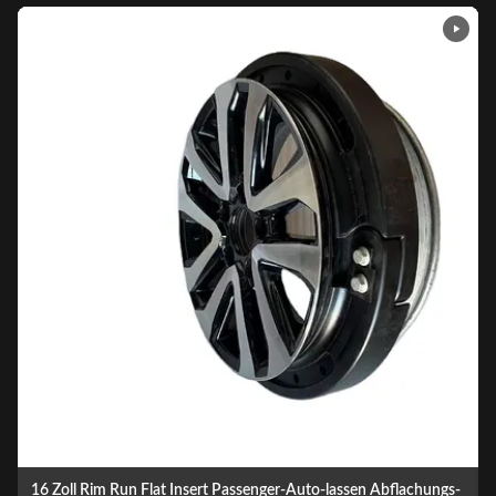
SUV-Auto-Laufflaches Reifen-System 18 Zoll Runflat-Einsatz für