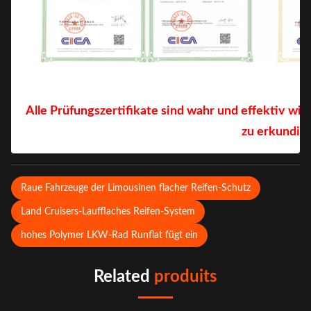
Alle Prüfungszertifikate sind wahr und effektiv wil
zu erkundig
Raue Fahrzeuge der Limousinen flacher Reifen-Schutz
Land Cruisers-Laufflaches Reifen-System
hohes Polymer LKW-Rad Runflat fügt ein
Related
produits