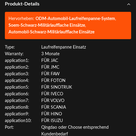
Produkt-Details
Hervorheben:
ODM-Automobil-Laufreifenpanne-System
,
Soem-Schwarz-Militärlaufflache Einsätze
,
Automobil-Schwarz-Militärlaufflache Einsätze
Type:
Laufreifenpanne Einsatz
Warranty:
3 Monate
application1:
FÜR JAC
application2:
FÜR JMC
application3:
FÜR FAW
application4:
FÜR FOTON
application5:
FÜR SINOTRUK
application6:
FÜR IVECO
application7:
FÜR VOLVO
application8:
FÜR SCANIA
application9:
FÜR HINO
application10:
FÜR ISUZU
Port:
Qingdao oder Choose entsprechend
Kundenbedarf