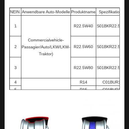
NEIN.
Anwendbare Auto-Modelle
Produktname
Spezifikationen
1
R22.5W40
S01BKR22.5W40
Commercialvehicle-
2
R22.5W60
S01BKR22.5W60
Passagier/Auto/LKW/LKW-
Traktor)
3
R22.5W80
S01BKR22.5W80
4
R14
C01BUR14
5
R15
C01BUR15
6
R16
C01BUR16
7
R17
C01BUR17
Personenkraftwagen
(Car/SUV/MPV)
8
R18
C01BUR18
9
R19
C01BUR19
10
R20
C01BUR20