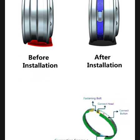
11
R21/22/22.5
C01BUR21
12
R15W40
G01BKR15W40
13
R16W40
G01BKR16W40
Besonders geändertes
Fahrzeug
14
R17.5W40
G01BKR17.5W40
15
R19.5W40
G01BKR19.5W40