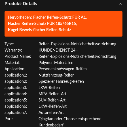
Produkt-Details
Hervorheben:
Flacher Reifen-Schutz FÜR A1
,
Flacher Reifen-Schutz FÜR 185/65R15
,
Kugel-Beweis-flacher Reifen-Schutz
Type:
Reifen-Explosions-Notsicherheitsvorrichtung
Warranty:
KUNDENDIENST 24H
Product Name:
Reifen-Explosions-Notsicherheitsvorrichtung
Material:
Polymer-Materialien
Application:
Personenkraftwagen-Reifen
application1:
Nutzfahrzeug-Reifen
application2:
Spezieller Fahrzeug-Reifen
application3:
LKW-Reifen
application4:
MPV-Reifen-Art
application5:
SUV-Reifen-Art
application6:
LKW-Reifen-Art
application7:
Autoreifen-Art
Port:
Qingdao oder Choose entsprechend
Kundenbedarf