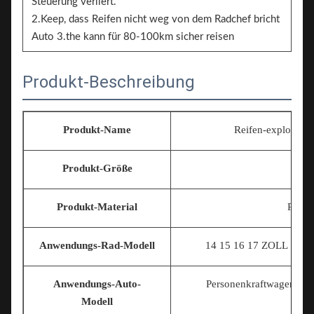
Steuerung verliert.
2.Keep, dass Reifen nicht weg von dem Radchef bricht
Auto 3.the kann für 80-100km sicher reisen
Produkt-Beschreibung
Produkt-Name
Reifen-explosions
Produkt-Größe
Un
Produkt-Material
Polym
Anwendungs-Rad-Modell
14 15 16 17
ZOLL 18INC
Anwendungs-Auto-
Personenkraftwagen/Nut
Modell
mo