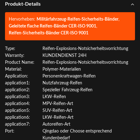
Produkt-Details
Hervorheben:
Militärfahrzeug-Reifen-Sicherheits-Bänder
,
Geleitete flache Reifen-Bänder CER-ISO 9001
,
Reifen-Sicherheits-Bänder CER-ISO 9001
Type:
Reifen-Explosions-Notsicherheitsvorrichtung
Warranty:
KUNDENDIENST 24H
Product Name:
Reifen-Explosions-Notsicherheitsvorrichtung
Material:
Polymer-Materialien
Application:
Personenkraftwagen-Reifen
application1:
Nutzfahrzeug-Reifen
application2:
Spezieller Fahrzeug-Reifen
application3:
LKW-Reifen
application4:
MPV-Reifen-Art
application5:
SUV-Reifen-Art
application6:
LKW-Reifen-Art
application7:
Autoreifen-Art
Port:
Qingdao oder Choose entsprechend
Kundenbedarf