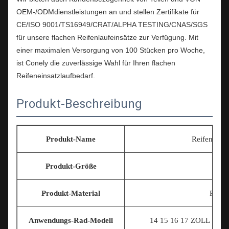
OEM-/ODMdienstleistungen an und stellen Zertifikate für
CE/ISO 9001/TS16949/CRAT/ALPHA TESTING/CNAS/SGS
für unsere flachen Reifenlaufeinsätze zur Verfügung. Mit
einer maximalen Versorgung von 100 Stücken pro Woche,
ist Conely die zuverlässige Wahl für Ihren flachen
Reifeneinsatzlaufbedarf.
Produkt-Beschreibung
Produkt-Name
Reifen-expl
Produkt-Größe
Un
Produkt-Material
Polym
Anwendungs-Rad-Modell
14 15 16 17
ZOLL 18INC