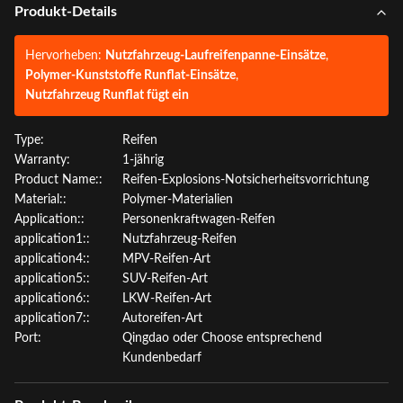
Produkt-Details
Hervorheben:
Nutzfahrzeug-Laufreifenpanne-Einsätze
,
Polymer-Kunststoffe Runflat-Einsätze
,
Nutzfahrzeug Runflat fügt ein
Type:
Reifen
Warranty:
1-jährig
Product Name::
Reifen-Explosions-Notsicherheitsvorrichtung
Material::
Polymer-Materialien
Application::
Personenkraftwagen-Reifen
application1::
Nutzfahrzeug-Reifen
application4::
MPV-Reifen-Art
application5::
SUV-Reifen-Art
application6::
LKW-Reifen-Art
application7::
Autoreifen-Art
Port:
Qingdao oder Choose entsprechend
Kundenbedarf