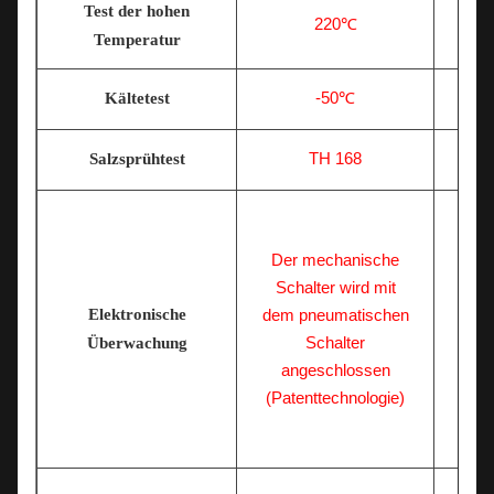
Test der hohen
220℃
Temperatur
-50℃
Kältetest
TH 168
Salzsprühtest
Der mechanische
Schalter wird mit
Elektronische
dem pneumatischen
Me
Schalter
Überwachung
angeschlossen
(Patenttechnologie)