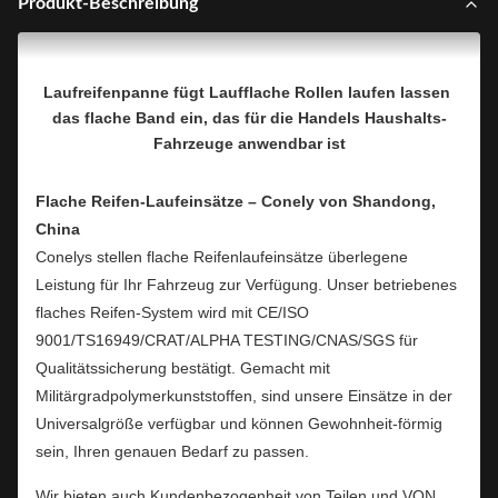
Produkt-Beschreibung
Laufreifenpanne fügt Laufflache Rollen laufen lassen 
das flache Band ein, das für die Handels Haushalts-
Fahrzeuge anwendbar ist
Flache Reifen-Laufeinsätze – Conely von Shandong,
China
Conelys stellen flache Reifenlaufeinsätze überlegene
Leistung für Ihr Fahrzeug zur Verfügung. Unser betriebenes
flaches Reifen-System wird mit CE/ISO
9001/TS16949/CRAT/ALPHA TESTING/CNAS/SGS für
Qualitätssicherung bestätigt. Gemacht mit
Militärgradpolymerkunststoffen, sind unsere Einsätze in der
Universalgröße verfügbar und können Gewohnheit-förmig
sein, Ihren genauen Bedarf zu passen.
Wir bieten auch Kundenbezogenheit von Teilen und VON