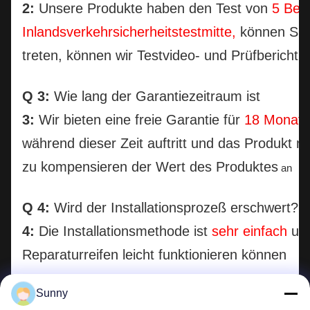
2:
Unsere Produkte haben den Test von
5 Ber
Inlandsverkehrsicherheitstestmitte,
können Sie 
treten, können wir Testvideo- und Prüfbericht z
Q 3:
Wie lang der Garantiezeitraum ist
3:
Wir bieten eine freie Garantie für
18 Monate
während dieser Zeit auftritt und das Produkt ni
zu kompensieren der Wert des Produktes
an
Q 4:
Wird der Installationsprozeß erschwert?
4:
Die Installationsmethode ist
sehr einfach
und
Reparaturreifen leicht funktionieren können
Sunny
Q 5:
Ob nach Maß gestützt wird