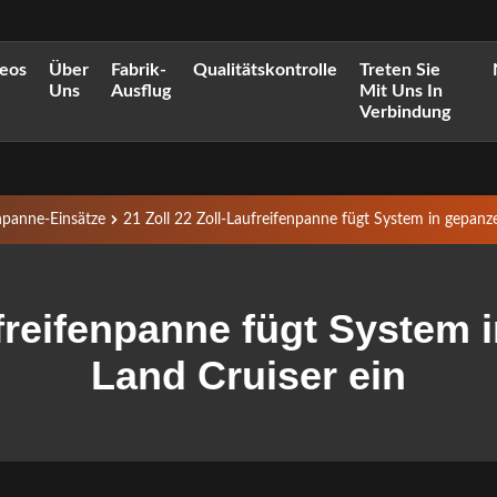
eos
Über
Fabrik-
Qualitätskontrolle
Treten Sie
Uns
Ausflug
Mit Uns In
Verbindung
npanne-Einsätze
21 Zoll 22 Zoll-Laufreifenpanne fügt System in gepanz
ufreifenpanne fügt System
Land Cruiser ein