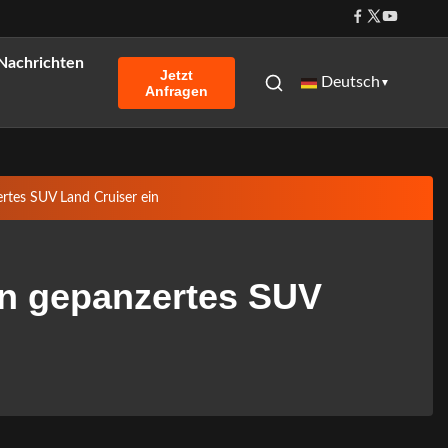
Nachrichten
Jetzt
Deutsch
▼
Anfragen
ertes SUV Land Cruiser ein
 in gepanzertes SUV