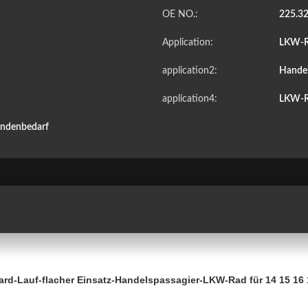
OE NO.:
225.32
Application:
LKW-
application2:
Hande
application4:
LKW-
undenbedarf
ard-Lauf-flacher Einsatz-Handelspassagier-LKW-Rad für 14 15 1