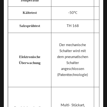
Temperatur
Kältetest
-50℃
Salzsprühtest
TH 168
Der mechanische
Schalter wird mit
Elektronische
dem pneumatischen
Me
Überwachung
Schalter
angeschlossen
(Patenttechnologie)
Multi- Stückart,