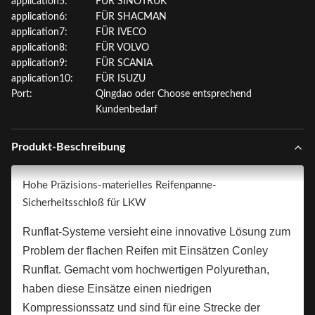
application5:
FÜR SINOTRUK
application6:
FÜR SHACMAN
application7:
FÜR IVECO
application8:
FÜR VOLVO
application9:
FÜR SCANIA
application10:
FÜR ISUZU
Port:
Qingdao oder Choose entsprechend
Kundenbedarf
Produkt-Beschreibung
Hohe Präzisions-materielles Reifenpanne-
Sicherheitsschloß für LKW
Runflat-Systeme versieht eine innovative Lösung zum
Problem der flachen Reifen mit Einsätzen Conley
Runflat. Gemacht vom hochwertigen Polyurethan,
haben diese Einsätze einen niedrigen
Kompressionssatz und sind für eine Strecke der