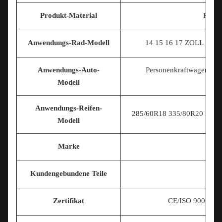
Produkt-Material
Polym
Anwendungs-Rad-Modell
14 15 16 17
ZOLL 18INC
Anwendungs-Auto-
Personenkraftwagen/Nut
Modell
mo
Anwendungs-Reifen-
285/60R18 335/80R20 225/7
Modell
Marke
Kundengebundene Teile
Zertifikat
CE/ISO 9001/T