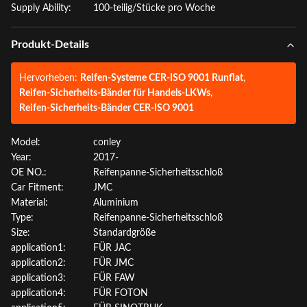
Supply Ability:
100-teilig/Stücke pro Woche
Produkt-Details
Hervorheben:
Reifen-Systeme CER-ISO 9001 Runflat
,
Reifen-Sicherheits-Bänder für Handels-LKWs
,
Reifen-Sicherheits-Bänder CER-ISO 9001
Model:
conley
Year:
2017-
OE NO.:
Reifenpanne-Sicherheitsschloß
Car Fitment:
JMC
Material:
Aluminium
Type:
Reifenpanne-Sicherheitsschloß
Size:
Standardgröße
application1:
FÜR JAC
application2:
FÜR JMC
application3:
FÜR FAW
application4:
FÜR FOTON