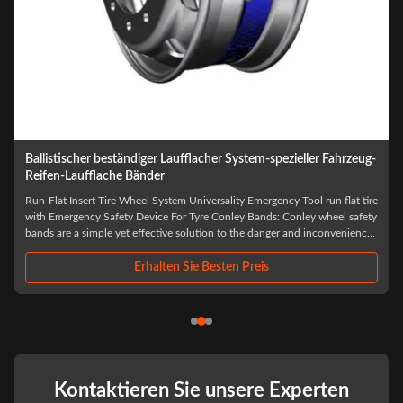
-
Gummistützreifen-Sicherheits-Bänder für geändertes Fahrzeuge
spezielles Runflat-System
e
Rubber Support Run Flat Insert for Vehicles and Special runflat system
y
What can we do for you It is our responsibility to help you improve driving
safety and Avoid all safety accidents. The product will guarantee the
driving safety of the driver in the first time after the tire burst, to ensure
that ...
Erhalten Sie Besten Preis
Kontaktieren Sie unsere Experten