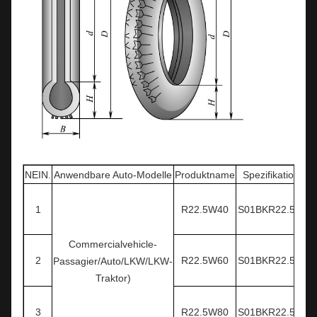
NEIN.
Anwendbare Auto-Modelle
Produktname
Spezifikationen
1
R22.5W40
S01BKR22.5W40
Commercialvehicle-
2
R22.5W60
S01BKR22.5W60
Passagier/Auto/LKW/LKW-
Traktor)
3
R22.5W80
S01BKR22.5W80