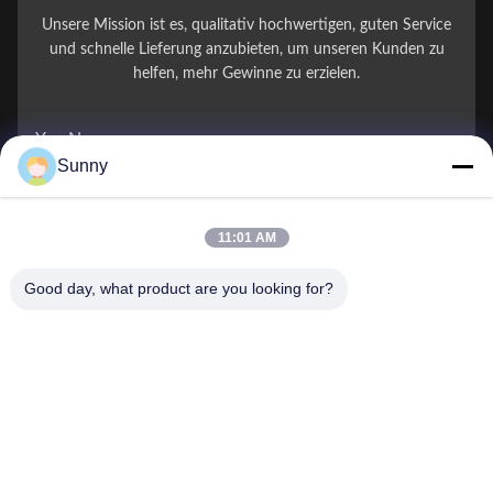
Unsere Mission ist es, qualitativ hochwertigen, guten Service
und schnelle Lieferung anzubieten, um unseren Kunden zu
helfen, mehr Gewinne zu erzielen.
You Name
Sunny
Telefonnummer
11:01 AM
Firmenname
Good day, what product are you looking for?
E-Mail
*
Nachricht
*
Einreichen