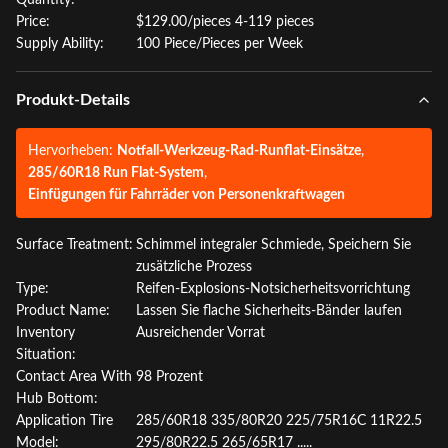
Quantity:
Price:
$129.00/pieces 4-119 pieces
Supply Ability:
100 Piece/Pieces per Week
Produkt-Details
Hervorheben:
Notfall-Werkzeug-Rad-Runflat-Einsätze
,
285/60R18 Run Flat-System
,
Einfügungen für Fahrräder von Personenkraftwagen
Surface Treatment:
Schimmel integraler Schmiede, Speichern Sie
zusätzliche Prozess
Type:
Reifen-Explosions-Notsicherheitsvorrichtung
Product Name:
Lassen Sie flache Sicherheits-Bänder laufen
Inventory
Ausreichender Vorrat
Situation:
Contact Area With
98 Prozent
Hub Bottom:
Application Tire
285/60R18 335/80R20 225/75R16C 11R22.5
Model:
295/80R22.5 265/65R17 .....