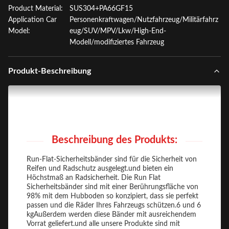
Product Material:
SUS304+PA66GF15
Application Car
Personenkraftwagen/Nutzfahrzeug/Militärfahrz
Model:
eug/SUV/MPV/Lkw/High-End-
Modell/modifiziertes Fahrzeug
Produkt-Beschreibung
Beschreibung des Produkts:
Run-Flat-Sicherheitsbänder sind für die Sicherheit von
Reifen und Radschutz ausgelegt.und bieten ein
Höchstmaß an Radsicherheit. Die Run Flat
Sicherheitsbänder sind mit einer Berührungsfläche von
98% mit dem Hubboden so konzipiert, dass sie perfekt
passen und die Räder Ihres Fahrzeugs schützen.6 und 6
kgAußerdem werden diese Bänder mit ausreichendem
Vorrat geliefert.und alle unsere Produkte sind mit