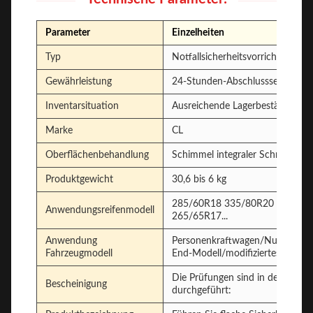
Parameter
Einzelheiten
Typ
Notfallsicherheitsvorrichtung be
Gewährleistung
24-Stunden-Abschlussservice
Inventarsituation
Ausreichende Lagerbestände
Marke
CL
Oberflächenbehandlung
Schimmel integraler Schmiede, Sp
Produktgewicht
30,6 bis 6 kg
285/60R18 335/80R20 225/75R
Anwendungsreifenmodell
265/65R17...
Anwendung
Personenkraftwagen/Nutzfahrze
Fahrzeugmodell
End-Modell/modifiziertes Fahrze
Die Prüfungen sind in der Regel 
Bescheinigung
durchgeführt: