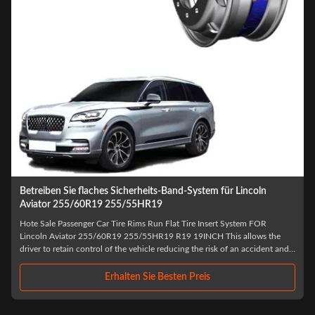
Betreiben Sie flaches Sicherheits-Band-System für Lincoln
Aviator 255/60R19 255/55HR19
Hote Sale Passenger Car Tire Rims Run Flat Tire Insert System FOR
Lincoln Aviator 255/60R19 255/55HR19 R19 19INCH This allows the
driver to retain control of the vehicle reducing the risk of an accident and
to continue to a safe place to change the wheel or seek assistance,
reducing the risk of ...
Erhalten Sie Besten Preis