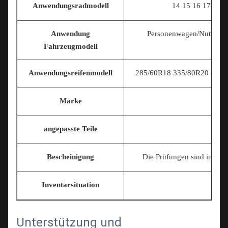
Anwendungsradmodell
14 15 16 17
Inch 
Anwendung
Personenwagen/Nutzfahr
Fahrzeugmodell
Anwendungsreifenmodell
285/60R18 335/80R20 225/7
Marke
angepasste Teile
Unt
Bescheinigung
Die Prüfungen sind in der 
Inventarsituation
Unterstützung und