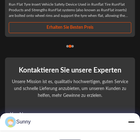
heavy duty truck tyre 20' runflat insert What can we do for you It is our
responsibility to help you improve driving safety and Avoid all safety
accidents. The product will guarantee the driving safety of the driver in the
first time after the tire burst, to ensure that the driver has enough time to ...
Erhalten Sie Besten Preis
Kontaktieren Sie unsere Experten
Unsere Mission ist es, qualitativ hochwertigen, guten Service
und schnelle Lieferung anzubieten, um unseren Kunden zu
helfen, mehr Gewinne zu erzielen.
You Name
Sunny
Telefonnummer