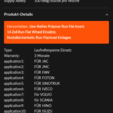
Supply Ability:
100-teilig/Stücke pro Woche
Produkt-Details
Hervorheben:
Lkw-Reifen Polymer Run Flat Insert
,
14 Zoll Run Flat Wheel Einsätze
,
Notfallsicherheits-Run-Flachrad-Einlagen
Type:
Laufreifenpanne Einsatz
Warranty:
3 Monate
application1:
FÜR JAC
application2:
FÜR JMC
application3:
FÜR FAW
application4:
FÜR FOTON
application5:
FÜR SINOTRUK
application6:
FÜR IVECO
application7:
Für VOLVO
application8:
für SCANIA
application9:
FÜR HINO
application10:
FÜR ISUZU