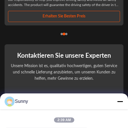
accidents. The product will guarantee the driving safety of the driver in the
first time after the tire burst, to ensure that the driver has enough ...
.
Erhalten Sie Besten Preis
Kontaktieren Sie unsere Experten
Unsere Mission ist es, qualitativ hochwertigen, guten Service
und schnelle Lieferung anzubieten, um unseren Kunden zu
helfen, mehr Gewinne zu erzielen.
You Name
Sunny
Telefonnummer
2:39 AM
Firmenname