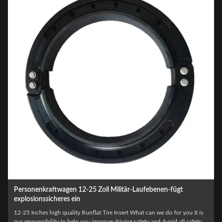
-
Personenkraftwagen 12-25 Zoll Militär-Laufebenen-fügt
explosionssicheres ein
12-25 Inches high quality Runflat Tire Insert What can we do for you It is
our responsibility to help you improve driving safety and Avoid all safety