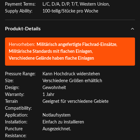
Payment Terms:
L/C, D/A, D/P, T/T, Western Union,
Supply Ability:
100-teilig/Stücke pro Woche
Produkt-Details
Hervorheben:
Militärisch angefertigte Flachrad-Einsätze
,
Militärische Standards mit flachen Einlagen
,
Verschiedene Gelände haben flache Einlagen
Pressure Range:
Kann Hochdruck widerstehen
Size:
Verschiedene Größen erhältlich
Design:
Gewohnheit
Warranty:
1 Jahr
Terrain
Geeignet für verschiedene Gebiete
Compatibility:
Application:
Notlaufsystem
Installation:
Einfach zu installieren
Puncture
Ausgezeichnet.
Resistance: