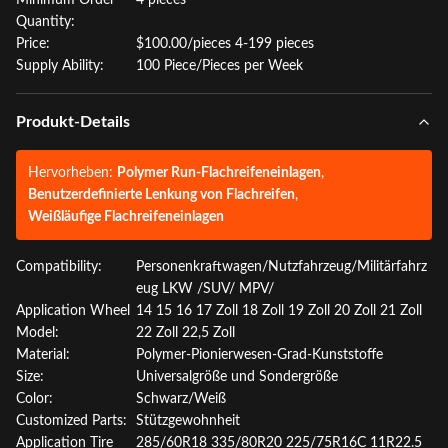
Minimum Order
4 pieces
Quantity:
Price:
$100.00/pieces 4-199 pieces
Supply Ability:
100 Piece/Pieces per Week
Produkt-Details
Hervorheben:
Polymer Run-Flachreifeneinlagen
,
Benutzerdefinierte Lenkung von Flachreifen
,
Weißläufige Flachreifeneinlagen
Compatibility:
Personenkraftwagen/Nutzfahrzeug/Militärfahrz
eug LKW /SUV/ MPV/
Application Wheel
14 15 16 17 Zoll 18 Zoll 19 Zoll 20 Zoll 21 Zoll
Model:
22 Zoll 22,5 Zoll
Material:
Polymer-Pionierwesen-Grad-Kunststoffe
Size:
Universalgröße und Sondergröße
Color:
Schwarz/Weiß
Customized Parts:
Stützgewohnheit
Application Tire
285/60R18 335/80R20 225/75R16C 11R22.5