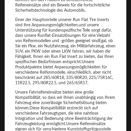
können, um das Problem zu beheben.Diese
Reifeneinsätze sind ein Beweis für die fortschrittliche
Sicherheitstechnologie des Automobils..
Einer der Hauptvorteile unserer Run Flat Tire Inserts
sind ihre Anpassungsmöglichkeiten.und unsere
Unterstützung für kundenspezifische Teile sorgt dafür,
dass unsere Runflat-Einsatzlösungen für eine Vielzahl
von Reifenmodellen und -größen geeignet sindEgal, ob
Sie ein Pkw, ein Nutzfahrzeug, ein Militärfahrzeug, einen
SUV, ein PKW oder einen LKW fahren, wir haben die
Fähigkeit, Ihnen ein Run Flat Insert zu bieten, das Ihren
spezifischen Bedürfnissen entspricht.Unsere
Produktpalette bietet Anpassungsmöglichkeiten für
verschiedene Reifenmodelle, einschließlich, aber nicht
beschränkt auf 285/60R18, 335/80R20, 225/75R16C,
11R22.5, 295/80R22.5, und 265/65R17.
Unsere Fahrreifeneinsätze bieten eine große
Kompatibilität, so dass wir Ihnen unabhängig von Ihrem
Fahrzeug eine zuverlässige Sicherheitslösung bieten
können.Diese Kompatibilität erstreckt sich auf
verschiedene Fahrzeugtypen, die eine nahtlose
Integration und Bedienung ohne Beeinträchtigung der
Fahrzeugleistung ermöglicht.Unsere Reifeneinsätze
eignen sich für verschiedene Kunststoffspritzgussteile