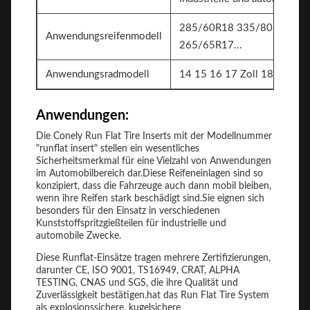
285/60R18 335/80R20 22
Anwendungsreifenmodell
265/65R17...
Anwendungsradmodell
14 15 16 17 Zoll 18 Zoll 19 
Anwendungen:
Die Conely Run Flat Tire Inserts mit der Modellnummer
"runflat insert" stellen ein wesentliches
Sicherheitsmerkmal für eine Vielzahl von Anwendungen
im Automobilbereich dar.Diese Reifeneinlagen sind so
konzipiert, dass die Fahrzeuge auch dann mobil bleiben,
wenn ihre Reifen stark beschädigt sind.Sie eignen sich
besonders für den Einsatz in verschiedenen
Kunststoffspritzgießteilen für industrielle und
automobile Zwecke.
Diese Runflat-Einsätze tragen mehrere Zertifizierungen,
darunter CE, ISO 9001, TS16949, CRAT, ALPHA
TESTING, CNAS und SGS, die ihre Qualität und
Zuverlässigkeit bestätigen.hat das Run Flat Tire System
als explosionssichere, kugelsichere