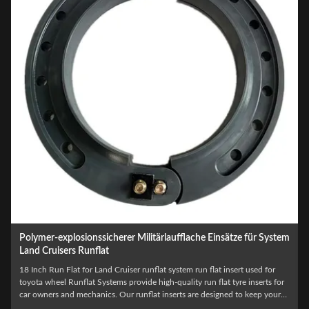
m
Handels-LKW-Laufflache Reifen-Einsatz Runflat-Systeme für
LKW-Rad
Excellent Quality Standards Run-Flat Insert Commercial Passenger Truck
Wheel For 14 15 16 17 18 19 20 21 22 INCH TRUCK WHEEL Resisting an
attack on your vehicle is clearly absolutely key, however, escaping the area
of the attack is of almost equal importance. An armoured car is designed