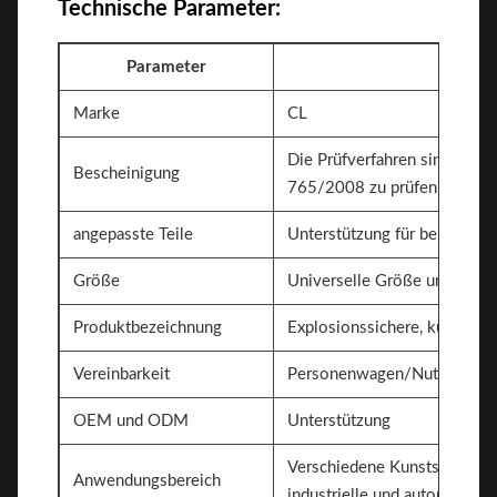
Technische Parameter:
Parameter
S
Marke
CL
Die Prüfverfahren sind in An
Bescheinigung
765/2008 zu prüfen.
angepasste Teile
Unterstützung für benutzerde
Größe
Universelle Größe und indiv
Produktbezeichnung
Explosionssichere, kugelsich
Vereinbarkeit
Personenwagen/Nutzfahrze
OEM und ODM
Unterstützung
Verschiedene Kunststoffsprit
Anwendungsbereich
industrielle und automobil